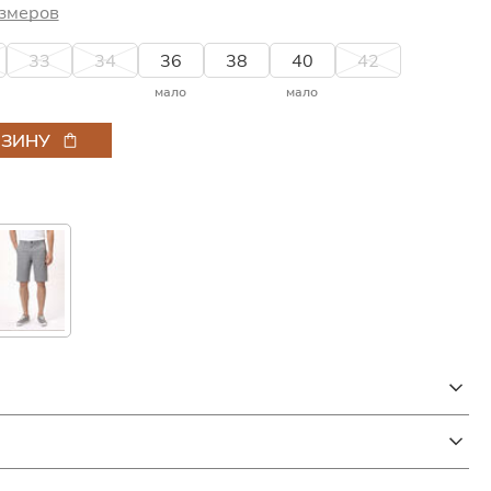
змеров
33
34
36
38
40
42
мало
мало
РЗИНУ