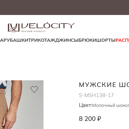
МОДНЫЙ КОНЦЕПТ
ДА
РУБАШКИ
ТРИКОТАЖ
ДЖИНСЫ
БРЮКИ
ШОРТЫ
РАС
МУЖСКИЕ Ш
S-MSH138-17
Цвет:
Молочный шоко
8 200 ₽