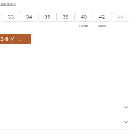
змеров
33
34
36
38
40
42
44
мало
мало
РЗИНУ