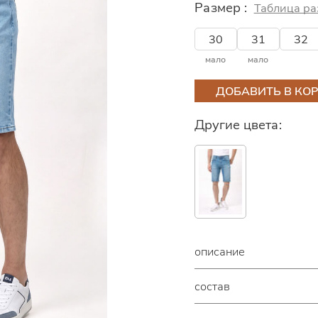
Размер :
Таблица ра
30
31
32
мало
мало
ДОБАВИТЬ В КО
Другие цвета:
описание
состав