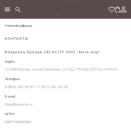
МОДНЫЙ КОНЦЕПТ
Контакты
Главная
КОНТАКТЫ
Владелец бренда VELOCITY ООО “Мега-вэр”
Адрес
121596 Москва, улица Горбунова, 2с3 БЦ "ГРАНД СЕТУНЬ ПЛАЗА"
Телефон
8 (800) 250-30-67
,
+7 (977) 181-28-28
E-mail
shop@velocity.ru
ОГРН
5087746565980