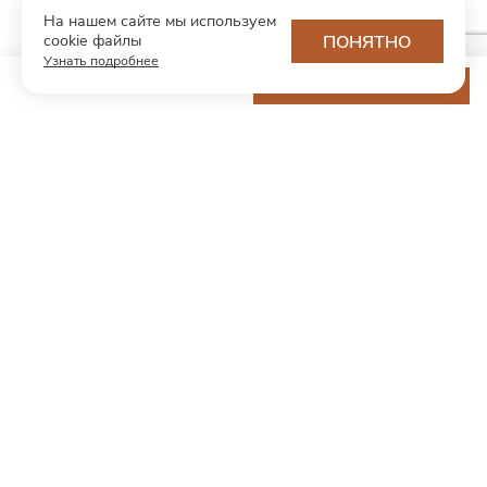
На нашем сайте мы используем
cookie файлы
ПОНЯТНО
Узнать подробнее
7 980 ₽
ДОБАВИТЬ В КОРЗИНУ
МОДНЫЙ КОНЦЕПТ
О нас
Партнерам
Контакты
Хотите первыми узнавать о новинках и скидках?
Подпишитесь на новости