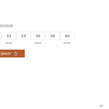
змеров
33
34
36
38
40
мало
мало
мало
РЗИНУ