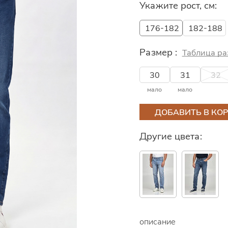
Укажите рост, см:
176-182
182-188
Размер :
Таблица ра
30
31
32
мало
мало
ДОБАВИТЬ В КО
Другие цвета:
описание