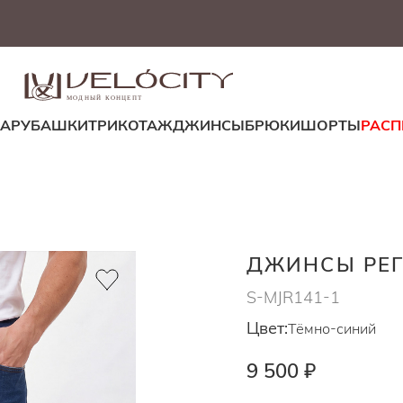
МОДНЫЙ КОНЦЕПТ
ДА
РУБАШКИ
ТРИКОТАЖ
ДЖИНСЫ
БРЮКИ
ШОРТЫ
РАС
ДЖИНСЫ РЕ
S-MJR141-1
Цвет:
Тёмно-синий
9 500 ₽