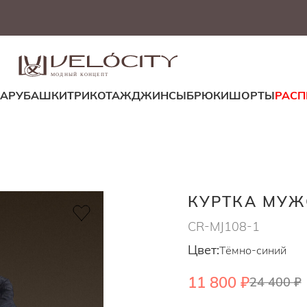
МОДНЫЙ КОНЦЕПТ
ДА
РУБАШКИ
ТРИКОТАЖ
ДЖИНСЫ
БРЮКИ
ШОРТЫ
РАС
КУРТКА МУЖ
CR-MJ108-1
Цвет:
Тёмно-синий
11 800 ₽
24 400 ₽