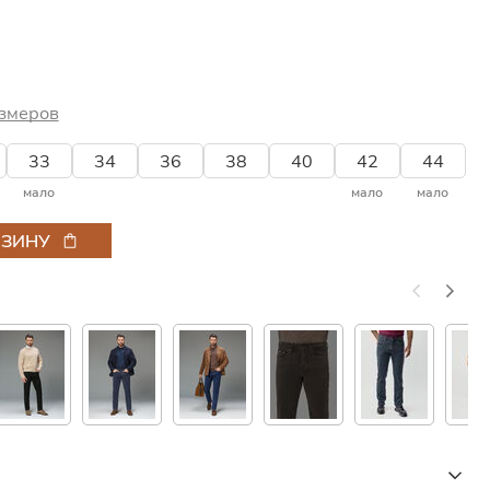
змеров
33
34
36
38
40
42
44
мало
мало
мало
РЗИНУ