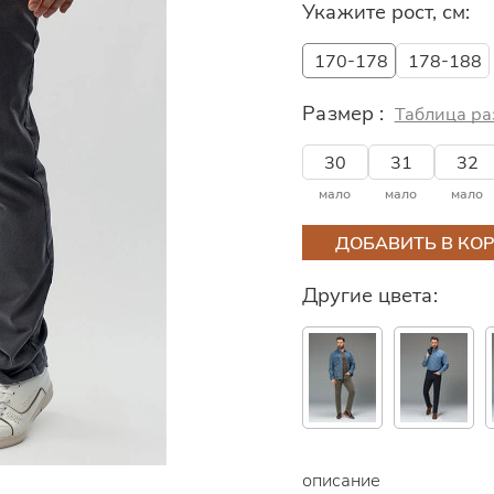
Укажите рост, см:
170-178
178-188
Размер :
Таблица ра
30
31
32
мало
мало
мало
ДОБАВИТЬ В КО
Другие цвета:
описание