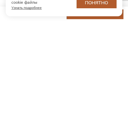
cookie файлы
ПОНЯТНО
Узнать подробнее
9 800 ₽
ДОБАВИТЬ В КОРЗИНУ
МОДНЫЙ КОНЦЕПТ
О нас
Партнерам
Контакты
Хотите первыми узнавать о новинках и скидках?
Подпишитесь на новости
Согласен(а) получать рекламную рассылку и ознакомлен с
Согласием на получение рекламной рассылки