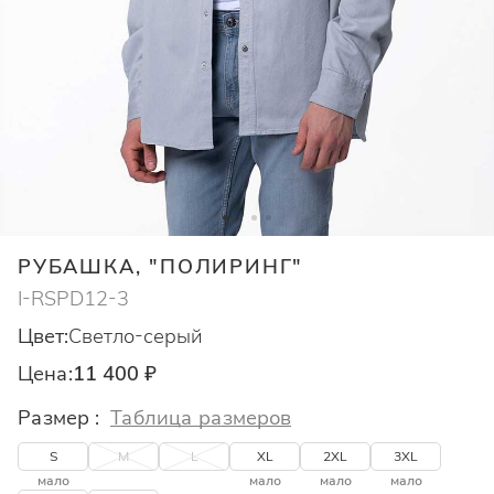
РУБАШКА, "ПОЛИРИНГ"
I-RSPD12-3
Цвет:
Светло-серый
Цена:
11 400 ₽
Размер :
Таблица размеров
S
M
L
XL
2XL
3XL
мало
мало
мало
мало