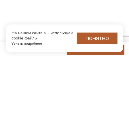
На нашем сайте мы используем
cookie файлы
ПОНЯТНО
Узнать подробнее
8 200 ₽
ДОБАВИТЬ В КОРЗИНУ
МОДНЫЙ КОНЦЕПТ
О нас
Партнерам
Контакты
Хотите первыми узнавать о новинках и скидках?
Подпишитесь на новости