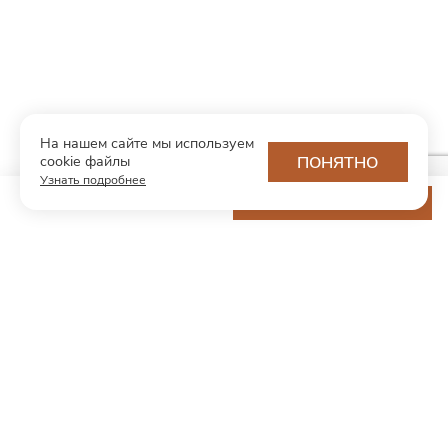
На нашем сайте мы используем
cookie файлы
ПОНЯТНО
Узнать подробнее
7 350 ₽
ДОБАВИТЬ В КОРЗИНУ
МОДНЫЙ КОНЦЕПТ
О нас
Партнерам
Контакты
Хотите первыми узнавать о новинках и скидках?