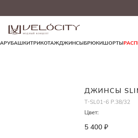
МОДНЫЙ КОНЦЕПТ
ДА
РУБАШКИ
ТРИКОТАЖ
ДЖИНСЫ
БРЮКИ
ШОРТЫ
РАС
ДЖИНСЫ SLI
T-SL01-6 Р.38/32
Цвет:
5 400 ₽