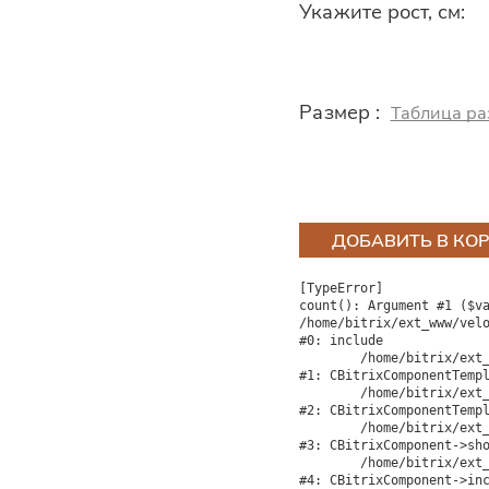
Укажите рост, см:
Размер :
Таблица ра
ДОБАВИТЬ В КО
[TypeError] 

count(): Argument #1 ($va
/home/bitrix/ext_www/velo
#0: include

	/home/bitrix/ext_www/velocity.ru/bitrix/modules/main/classes/general/component_template.php:842

#1: CBitrixComponentTempl
	/home/bitrix/ext_www/velocity.ru/bitrix/modules/main/classes/general/component_template.php:951

#2: CBitrixComponentTempl
	/home/bitrix/ext_www/velocity.ru/bitrix/modules/main/classes/general/component.php:791

#3: CBitrixComponent->sho
	/home/bitrix/ext_www/velocity.ru/bitrix/modules/main/classes/general/component.php:731

#4: CBitrixComponent->inc