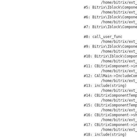
	/home/bitrix/ext_www/velocity.ru/bitrix/modules/iblock/lib/component/base.php:4722

#5: Bitrix\Iblock\Compone
	/home/bitrix/ext_www/velocity.ru/bitrix/modules/iblock/lib/component/base.php:4701

#6: Bitrix\Iblock\Compone
	/home/bitrix/ext_www/velocity.ru/bitrix/modules/iblock/lib/component/element.php:286

#7: Bitrix\Iblock\Compone
#8: call_user_func

	/home/bitrix/ext_www/velocity.ru/bitrix/modules/iblock/lib/component/base.php:4889

#9: Bitrix\Iblock\Compone
	/home/bitrix/ext_www/velocity.ru/bitrix/modules/iblock/lib/component/base.php:4907

#10: Bitrix\Iblock\Compon
	/home/bitrix/ext_www/velocity.ru/bitrix/modules/main/classes/general/component.php:675

#11: CBitrixComponent->in
	/home/bitrix/ext_www/velocity.ru/bitrix/modules/main/classes/general/main.php:1188

#12: CAllMain->IncludeCom
	/home/bitrix/ext_www/velocity.ru/local/templates/velocity/components/bitrix/catalog/catalog/element.php:203

#13: include(string)

	/home/bitrix/ext_www/velocity.ru/bitrix/modules/main/classes/general/component_template.php:842

#14: CBitrixComponentTemp
	/home/bitrix/ext_www/velocity.ru/bitrix/modules/main/classes/general/component_template.php:951

#15: CBitrixComponentTemp
	/home/bitrix/ext_www/velocity.ru/bitrix/modules/main/classes/general/component.php:791

#16: CBitrixComponent->sh
	/home/bitrix/ext_www/velocity.ru/bitrix/modules/main/classes/general/component.php:731

#17: CBitrixComponent->in
	/home/bitrix/ext_www/velocity.ru/bitrix/components/bitrix/catalog/component.php:330

#18: include(string)
