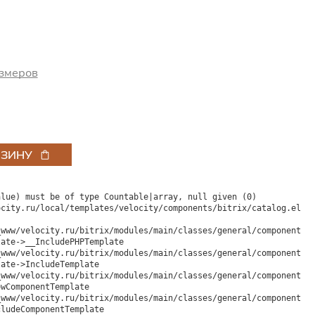
змеров
РЗИНУ
lue) must be of type Countable|array, null given (0)

city.ru/local/templates/velocity/components/bitrix/catalog.eleme
ate->__IncludePHPTemplate

ate->IncludeTemplate

wComponentTemplate

ludeComponentTemplate
