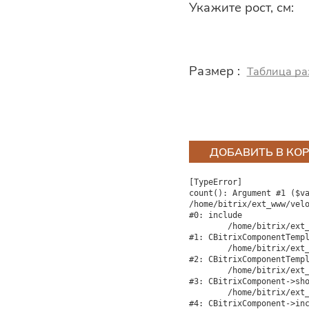
Укажите рост, см:
Размер :
Таблица ра
ДОБАВИТЬ В КО
[TypeError] 

count(): Argument #1 ($va
/home/bitrix/ext_www/velo
#0: include

	/home/bitrix/ext_www/velocity.ru/bitrix/modules/main/classes/general/component_template.php:842

#1: CBitrixComponentTempl
	/home/bitrix/ext_www/velocity.ru/bitrix/modules/main/classes/general/component_template.php:951

#2: CBitrixComponentTempl
	/home/bitrix/ext_www/velocity.ru/bitrix/modules/main/classes/general/component.php:791

#3: CBitrixComponent->sho
	/home/bitrix/ext_www/velocity.ru/bitrix/modules/main/classes/general/component.php:731

#4: CBitrixComponent->inc