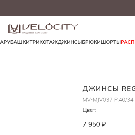
МОДНЫЙ КОНЦЕПТ
ДА
РУБАШКИ
ТРИКОТАЖ
ДЖИНСЫ
БРЮКИ
ШОРТЫ
РАС
ДЖИНСЫ RE
MV-MJV037 Р.40/34
Цвет:
7 950 ₽