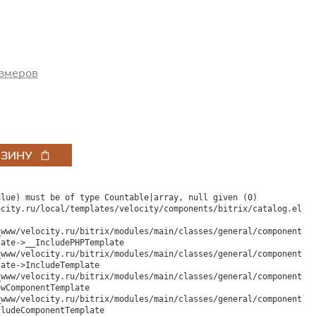
змеров
РЗИНУ
lue) must be of type Countable|array, null given (0)

city.ru/local/templates/velocity/components/bitrix/catalog.eleme
ate->__IncludePHPTemplate

ate->IncludeTemplate

wComponentTemplate

ludeComponentTemplate
