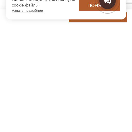
cookie файлы
ПОНЯТНО
Узнать подробнее
6 350 ₽
ДОБАВИТЬ В КОРЗИНУ
МОДНЫЙ КОНЦЕПТ
О нас
Партнерам
Контакты
Хотите первыми узнавать о новинках и скидках?
Подпишитесь на новости
Согласен(а) получать рекламную рассылку и ознакомлен с
Согласием на получение рекламной рассылки