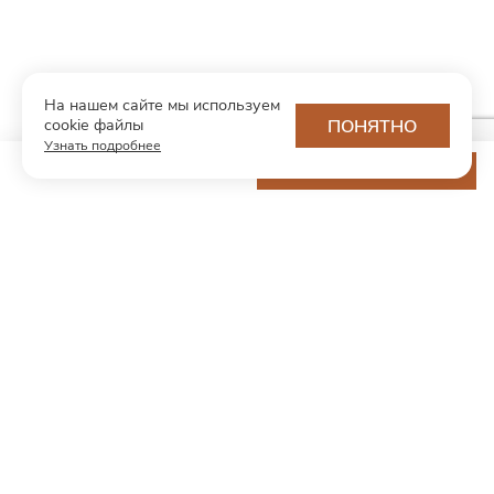
На нашем сайте мы используем
cookie файлы
ПОНЯТНО
Узнать подробнее
13 200 ₽
ДОБАВИТЬ В КОРЗИНУ
МОДНЫЙ КОНЦЕПТ
О нас
Партнерам
Контакты
Хотите первыми узнавать о новинках и скидках?
Подпишитесь на новости