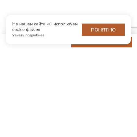
На нашем сайте мы используем
cookie файлы
ПОНЯТНО
Узнать подробнее
13 200 ₽
ДОБАВИТЬ В КОРЗИНУ
МОДНЫЙ КОНЦЕПТ
О нас
Партнерам
Контакты
Хотите первыми узнавать о новинках и скидках?
Подпишитесь на новости