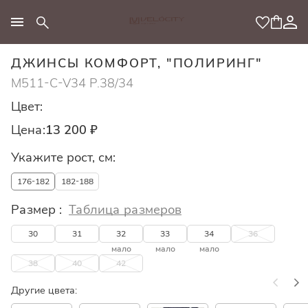
МОДНЫЙ КОНЦЕПТ
ДЖИНСЫ КОМФОРТ, "ПОЛИРИНГ"
M511-C-V34 Р.38/34
Цвет:
Цена:
13 200 ₽
Укажите рост, см:
176-182
182-188
Размер :
Таблица размеров
30
31
32
33
34
36
мало
мало
мало
38
40
42
Другие цвета: