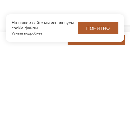
На нашем сайте мы используем
cookie файлы
ПОНЯТНО
Узнать подробнее
13 200 ₽
ДОБАВИТЬ В КОРЗИНУ
МОДНЫЙ КОНЦЕПТ
О нас
Партнерам
Контакты
Хотите первыми узнавать о новинках и скидках?
Подпишитесь на новости