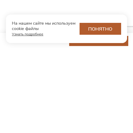
На нашем сайте мы используем
cookie файлы
ПОНЯТНО
Узнать подробнее
13 200 ₽
ДОБАВИТЬ В КОРЗИНУ
МОДНЫЙ КОНЦЕПТ
О нас
Партнерам
Контакты
Хотите первыми узнавать о новинках и скидках?
Подпишитесь на новости