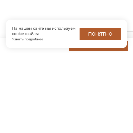
На нашем сайте мы используем
cookie файлы
ПОНЯТНО
Узнать подробнее
13 200 ₽
ДОБАВИТЬ В КОРЗИНУ
МОДНЫЙ КОНЦЕПТ
О нас
Партнерам
Контакты
Хотите первыми узнавать о новинках и скидках?
Подпишитесь на новости