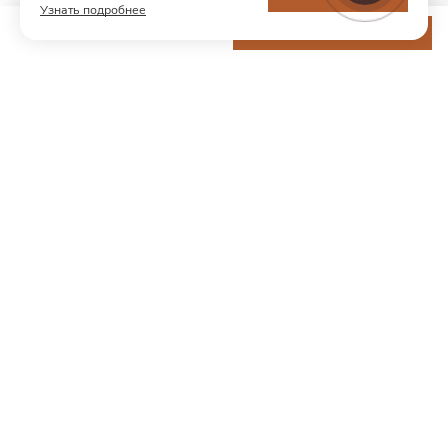
Узнать подробнее
5 400 ₽
ДОБАВИТЬ В КОРЗИНУ
МОДНЫЙ КОНЦЕПТ
О нас
Партнерам
Контакты
Хотите первыми узнавать о новинках и скидках?
Подпишитесь на новости
Согласен(а) получать рекламную рассылку и ознакомлен с
Согласием на получение рекламной рассылки