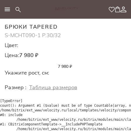
МОДНЫЙ КОНЦЕПТ
БРЮКИ TAPERED
S-MCHT090-1 Р.30/32
Цвет:
Цена:
7 980 ₽
7 980 ₽
Укажите рост, см:
Размер :
Таблица размеров
[TypeError] 

count(): Argument #1 ($value) must be of type Countable|array, n
/home/bitrix/ext_www/velocity.ru/local/templates/velocity/compon
#0: include

	/home/bitrix/ext_www/velocity.ru/bitrix/modules/main/classes/general/component_template.php:842

#1: CBitrixComponentTemplate->__IncludePHPTemplate

	/home/bitrix/ext_www/velocity.ru/bitrix/modules/main/classes/general/component_template.php:951
