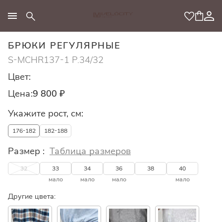
МОДНЫЙ КОНЦЕПТ
БРЮКИ РЕГУЛЯРНЫЕ
S-MCHR137-1 Р.34/32
Цвет:
Цена:
9 800 ₽
Укажите рост, см:
176-182
182-188
Размер :
Таблица размеров
32
33
34
36
38
40
мало
мало
мало
мало
Другие цвета: