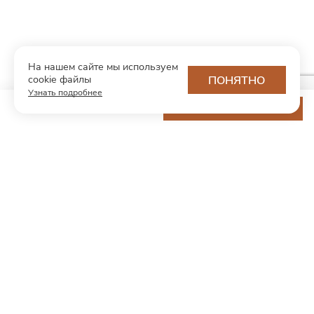
На нашем сайте мы используем
cookie файлы
ПОНЯТНО
Узнать подробнее
11 400 ₽
ДОБАВИТЬ В КОРЗИНУ
МОДНЫЙ КОНЦЕПТ
О нас
Партнерам
Контакты
Хотите первыми узнавать о новинках и скидках?
Подпишитесь на новости