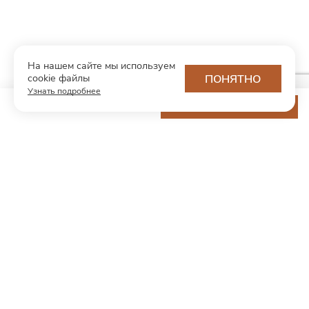
На нашем сайте мы используем
cookie файлы
ПОНЯТНО
Узнать подробнее
11 400 ₽
ДОБАВИТЬ В КОРЗИНУ
МОДНЫЙ КОНЦЕПТ
О нас
Партнерам
Контакты
Хотите первыми узнавать о новинках и скидках?
Подпишитесь на новости