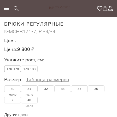
МОДНЫЙ КОНЦЕПТ
БРЮКИ РЕГУЛЯРНЫЕ
K-MCHR171-7, Р.34/34
Цвет:
Цена:
9 800 ₽
Укажите рост, см:
170-178
178-188
Размер :
Таблица размеров
30
31
32
33
34
36
мало
мало
38
40
мало
Другие цвета: