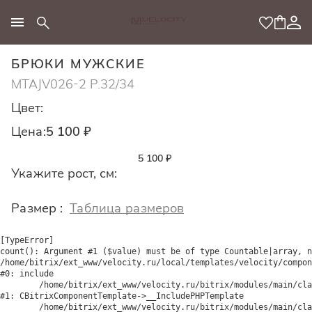
МОДНЫЙ КОНЦЕПТ
БРЮКИ МУЖСКИЕ
MTAJV026-2 Р.32/34
Цвет:
Цена:
5 100 ₽
5 100 ₽
Укажите рост, см:
Размер :
Таблица размеров
[TypeError] 

count(): Argument #1 ($value) must be of type Countable|array, n
/home/bitrix/ext_www/velocity.ru/local/templates/velocity/compon
#0: include

	/home/bitrix/ext_www/velocity.ru/bitrix/modules/main/classes/general/component_template.php:842

#1: CBitrixComponentTemplate->__IncludePHPTemplate

	/home/bitrix/ext_www/velocity.ru/bitrix/modules/main/classes/general/component_template.php:951
