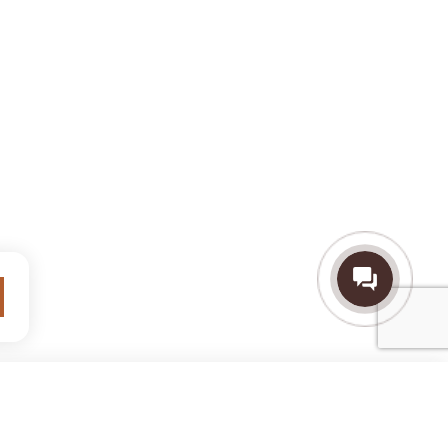
нках и