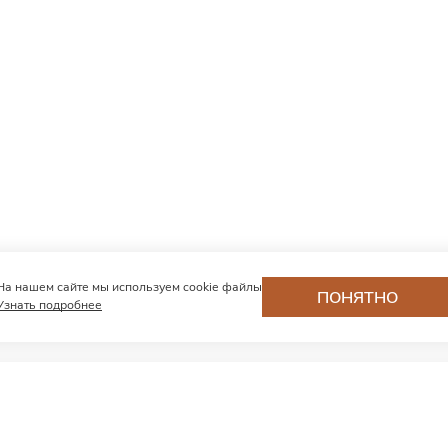
На нашем сайте мы используем cookie файлы
ПОНЯТНО
Узнать подробнее
Хотите первыми
узнавать о нови