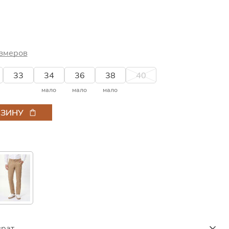
змеров
33
34
36
38
40
мало
мало
мало
РЗИНУ
врат