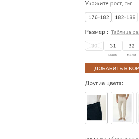
Укажите рост, см:
176-182
182-188
Размер :
Таблица ра
30
31
32
мало
мало
ДОБАВИТЬ В КО
Другие цвета:
доставка, обмен и воз