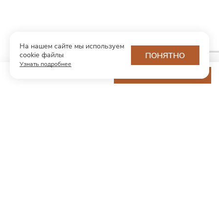
На нашем сайте мы используем
cookie файлы
ПОНЯТНО
Узнать подробнее
13 200 ₽
ДОБАВИТЬ В КОРЗИНУ
МОДНЫЙ КОНЦЕПТ
О нас
Партнерам
Контакты
Хотите первыми узнавать о новинках и скидках?
Подпишитесь на новости