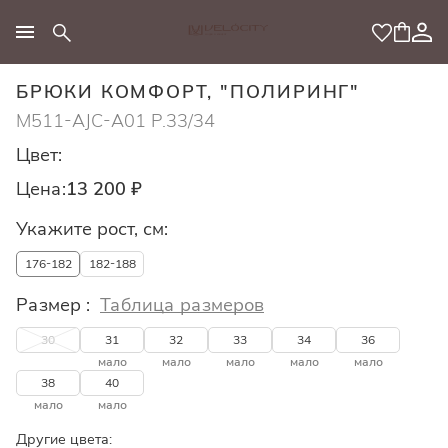
МОДНЫЙ КОНЦЕПТ
БРЮКИ КОМФОРТ, "ПОЛИРИНГ"
M511-AJC-A01 Р.33/34
Цвет:
Цена:
13 200 ₽
Укажите рост, см:
176-182
182-188
Размер :
Таблица размеров
30
31
32
33
34
36
мало
мало
мало
мало
мало
38
40
мало
мало
Другие цвета: