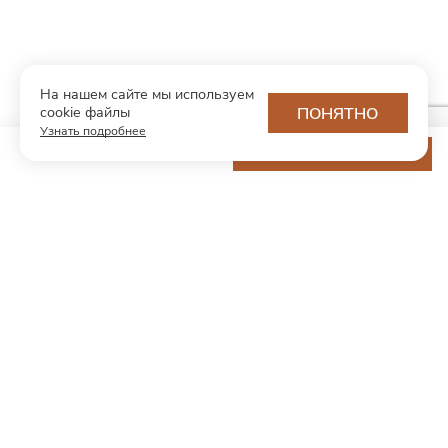
На нашем сайте мы используем
cookie файлы
ПОНЯТНО
Узнать подробнее
13 200 ₽
ДОБАВИТЬ В КОРЗИНУ
МОДНЫЙ КОНЦЕПТ
О нас
Партнерам
Контакты
Хотите первыми узнавать о новинках и скидках?
Подпишитесь на новости